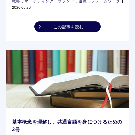
戦略
,
マーケティング
,
ブランド
,
組織
,
フレームワーク
|
2020.05.20
この記事を読む
基本概念を理解し、共通言語を身につけるための
3冊