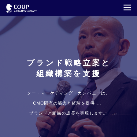
NEWS
連載・寄稿・取材
BLOG
ブランド戦略立案と
お問い合わせ
組織構築を支援
English
クー・マーケティング・カンパニーは、
CMO固有の能力と経験を提供し、
ブランドと組織の成長を実現します。