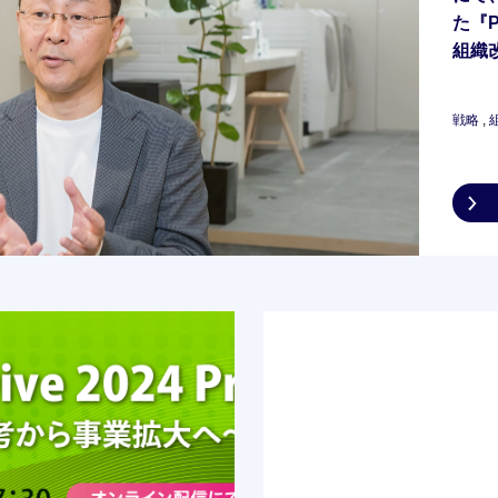
た『P
組織
戦略
,