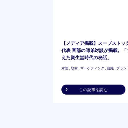
【メディア掲載】スープストッ
代表 音部の師弟対談が掲載。
えた資生堂時代の秘話」
対談
,
取材
,
マーケティング
,
組織
,
ブラン
この記事を読む