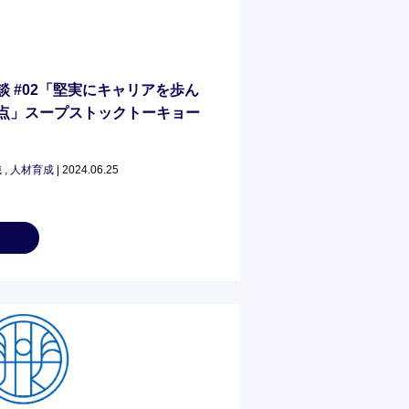
 #02「堅実にキャリアを歩ん
点」スープストックトーキョー
織
,
人材育成
| 2024.06.25