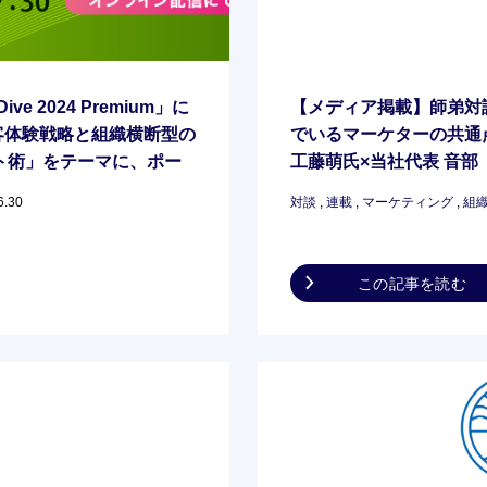
ive 2024 Premium」に
【メディア掲載】師弟対談
客体験戦略と組織横断型の
でいるマーケターの共通
ト術」をテーマに、ポー
工藤萌氏×当社代表 音部
6.30
対談
,
連載
,
マーケティング
,
組
この記事を読む