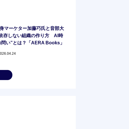
出身マーケター加藤巧氏と音部大
依存しない組織の作り方 AI時
問い”とは？「AERA Books」
系で大きく異なる『ブランド』の
2026.04.24
失敗の背景にある日本企業の“文
のマーケティングは「博打」にな