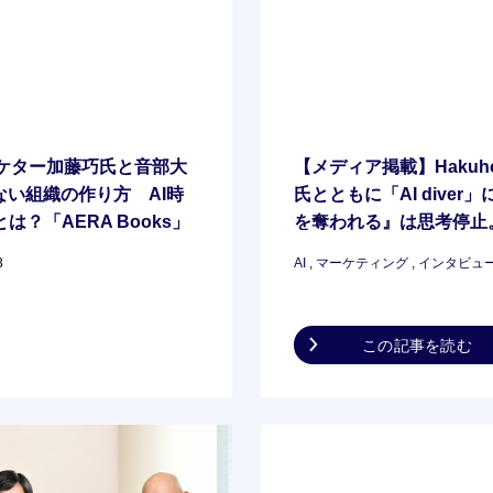
ケター加藤巧氏と音部大
【メディア掲載】Hakuho
い組織の作り方 AI時
氏とともに「AI dive
は？「AERA Books」
を奪われる』は思考停止
きく異なる『ブランド』の
カットを用いて独創性を
3
AI
,
マーケティング
,
インタビュ
背景にある日本企業の“文
ケティングは「博打」にな
この記事を読む