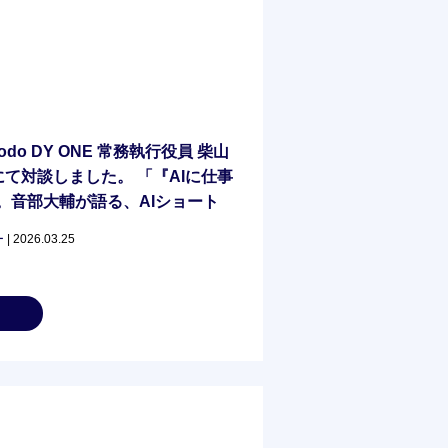
do DY ONE 常務執行役員 柴山
r」にて対談しました。 「『AIに仕事
。音部大輔が語る、AIショート
生む思考法」
ー
| 2026.03.25