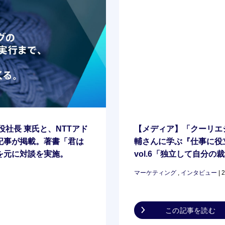
役社長 東氏と、NTTアド
【メディア】「クーリエ
記事が掲載。著書「君は
輔さんに学ぶ『仕事に役
を元に対談を実施。
vol.6「独立して自分
な戦略とは」公開
マーケティング
,
インタビュー
| 
この記事を読む