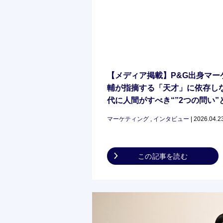
【メディア掲載】P&G出身マー
輔が指摘する「天才」に依存しな
代に人間がすべき“”2つの問い”と
にて対談。 「外資と日系で大
マーケティング
,
インタビュー
| 2026.04.2
捉え方 マーケティング失敗の
化”とは。『なぜあなたのマー
るのか』 #1」
この記事を読む