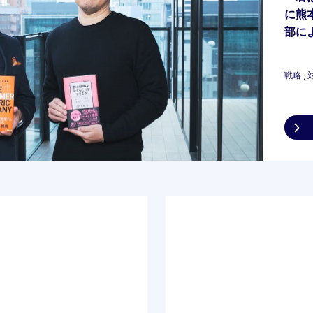
に熊
部に
（前
戦略
,